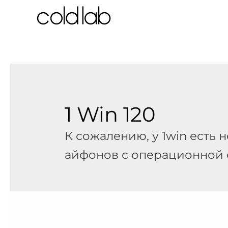
跳
至
内
容
1 Win 120
К сожалению, у 1win есть
айфонов с операционной с