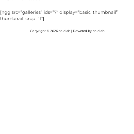
[ngg src=”galleries” ids=”7″ display=”basic_thumbnail”
thumbnail_crop=”1″]
Copyright © 2026 coldlab | Powered by coldlab