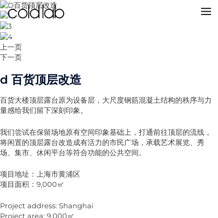
跳
至
MA
内
容
M
上一页
下一页
d 百货顶层改造
百货大楼顶层露台原为设备层，大尺度钢筋混凝土结构的秩序与力
量感给我们留下深刻印象。
我们尝试在保留场地原有空间印象基础上，打通前往顶层的流线，
将闲置的顶层露台改造成有活力的市民广场，承载艺术展览、秀
场、集市、休闲平台等符合功能的公共空间。
项目地址：上海市黄浦区
项目面积：9,000㎡
Project address: Shanghai
Project area: 9,000㎡