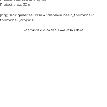
Project area: 30㎡
[ngg src=”galleries” ids=”4″ display=”basic_thumbnail”
thumbnail_crop=”1″]
Copyright © 2026 coldlab | Powered by coldlab