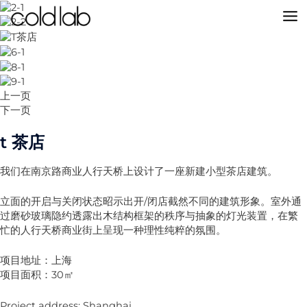
跳
至
MA
内
容
M
上一页
下一页
t 茶店
我们在南京路商业人行天桥上设计了一座新建小型茶店建筑。
立面的开启与关闭状态昭示出开/闭店截然不同的建筑形象。室外通
过磨砂玻璃隐约透露出木结构框架的秩序与抽象的灯光装置，在繁
忙的人行天桥商业街上呈现一种理性纯粹的氛围。
项目地址：上海
项目面积：30㎡
Project address: Shanghai