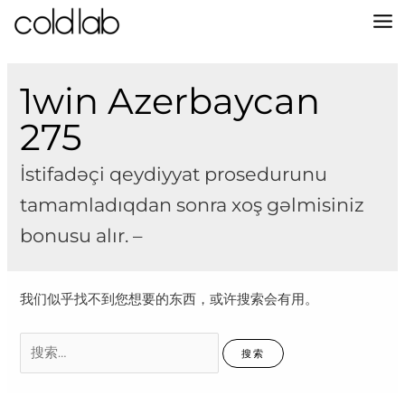
跳
至
MA
内
容
M
1win Azerbaycan
275
İstifadəçi qeydiyyat prosedurunu
tamamladıqdan sonra xoş gəlmisiniz
bonusu alır. –
我们似乎找不到您想要的东西，或许搜索会有用。
搜
索：