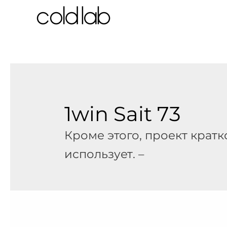
跳
至
内
容
1win Sait 73
Кроме этого, проект кратк
использует. –