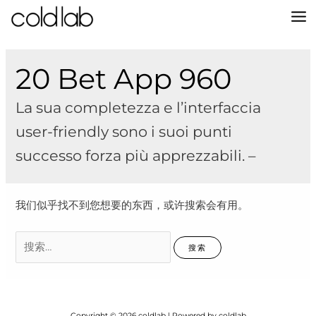
跳
至
MA
内
容
M
20 Bet App 960
La sua completezza e l’interfaccia
user-friendly sono i suoi punti
successo forza più apprezzabili. –
我们似乎找不到您想要的东西，或许搜索会有用。
搜
索：
Copyright © 2026 coldlab | Powered by coldlab