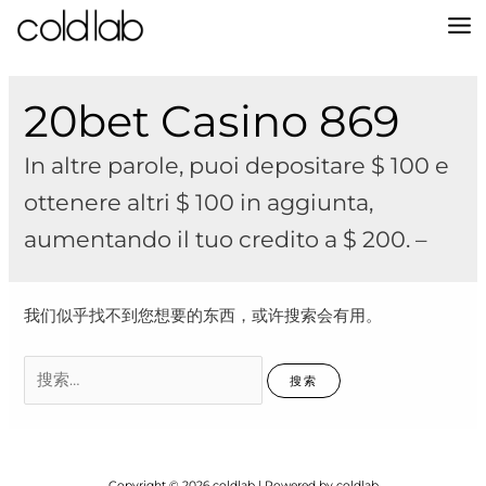
跳
至
MA
内
容
M
20bet Casino 869
In altre parole, puoi depositare $ 100 e
ottenere altri $ 100 in aggiunta,
aumentando il tuo credito a $ 200. –
我们似乎找不到您想要的东西，或许搜索会有用。
搜
索：
Copyright © 2026 coldlab | Powered by coldlab