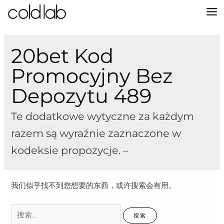
跳
至
MA
内
容
M
20bet Kod
Promocyjny Bez
Depozytu 489
Te dodatkowe wytyczne za każdym
razem są wyraźnie zaznaczone w
kodeksie propozycje. –
我们似乎找不到您想要的东西，或许搜索会有用。
搜
索：