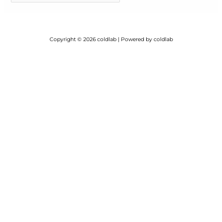
Copyright © 2026 coldlab | Powered by coldlab