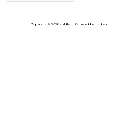
Copyright © 2026 coldlab | Powered by coldlab