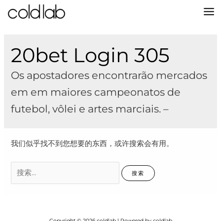
跳
至
MA
内
容
M
20bet Login 305
Os apostadores encontrarão mercados
em em maiores campeonatos de
futebol, vôlei e artes marciais. –
我们似乎找不到您想要的东西，或许搜索会有用。
搜
索：
Copyright © 2026 coldlab | Powered by coldlab