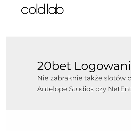
跳
至
内
容
20bet Logowani
Nie zabraknie także slotów 
Antelope Studios czy NetEnt