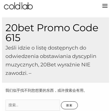
跳
至
MA
内
容
M
20bet Promo Code
615
Jeśli idzie o listę dostępnych do
odwiedzenia obstawiania dyscyplin
muzycznych, 20Bet wyraźnie NIE
zawodzi. –
我们似乎找不到您想要的东西，或许搜索会有用。
搜
索：