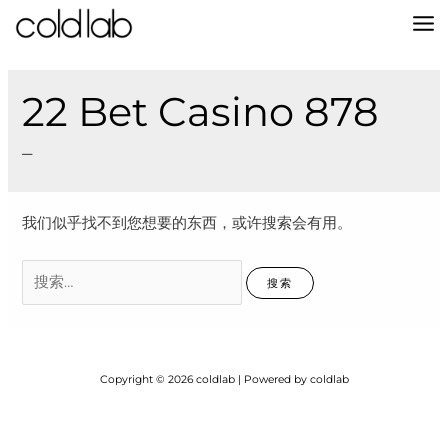
跳
至
MA
内
容
M
22 Bet Casino 878
–
我们似乎找不到您想要的东西，或许搜索会有用。
搜
索：
Copyright © 2026 coldlab | Powered by coldlab