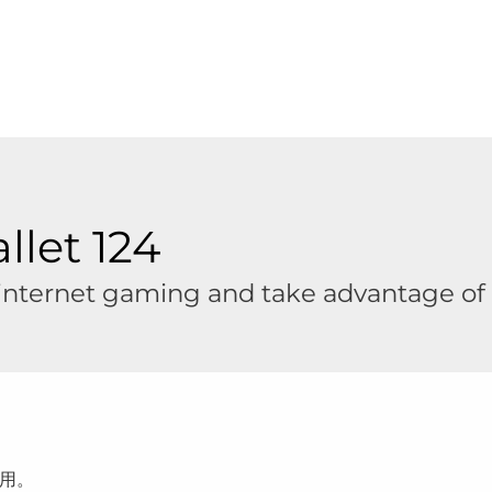
llet 124
 internet gaming and take advantage of 
用。