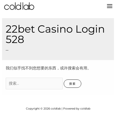
跳
至
MA
内
容
M
22bet Casino Login
528
–
我们似乎找不到您想要的东西，或许搜索会有用。
搜
索：
Copyright © 2026 coldlab | Powered by coldlab