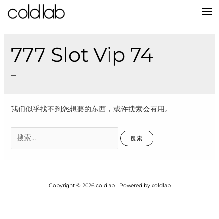
跳
至
MA
内
容
M
777 Slot Vip 74
–
我们似乎找不到您想要的东西，或许搜索会有用。
搜
索：
Copyright © 2026 coldlab | Powered by coldlab