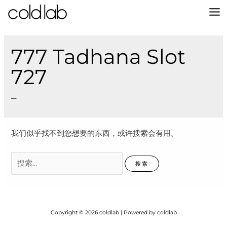
跳
至
MA
内
容
M
777 Tadhana Slot
727
–
我们似乎找不到您想要的东西，或许搜索会有用。
搜
索：
Copyright © 2026 coldlab | Powered by coldlab