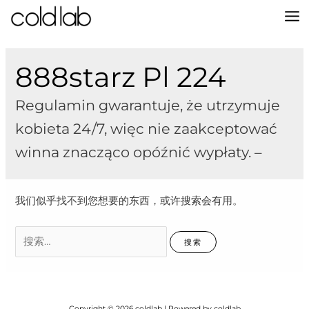
跳
至
MA
内
容
M
888starz Pl 224
Regulamin gwarantuje, że utrzymuje
kobieta 24/7, więc nie zaakceptować
winna znacząco opóźnić wypłaty. –
我们似乎找不到您想要的东西，或许搜索会有用。
搜
索：
Copyright © 2026 coldlab | Powered by coldlab