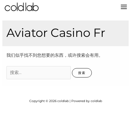
跳
至
MA
内
容
M
Aviator Casino Fr
我们似乎找不到您想要的东西，或许搜索会有用。
搜
索：
Copyright © 2026 coldlab | Powered by coldlab