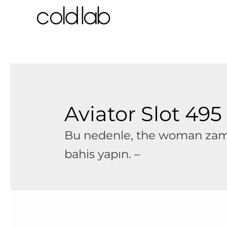
跳
至
内
容
Aviator Slot 495
Bu nedenle, the woman zaman
bahis yapın. –