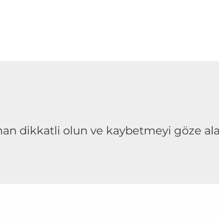
 dikkatli olun ve kaybetmeyi göze ala