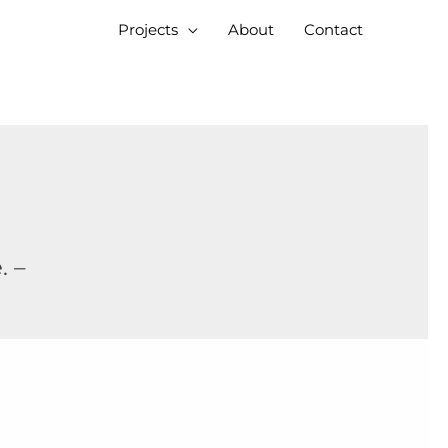
Projects
About
Contact
. –