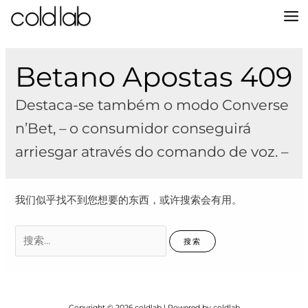
跳
至
MA
内
容
M
Betano Apostas 409
Destaca-se também o modo Converse
n’Bet, – o consumidor conseguirá
arriesgar através do comando de voz. –
我们似乎找不到您想要的东西，或许搜索会有用。
搜
索：
Copyright © 2026 coldlab | Powered by coldlab