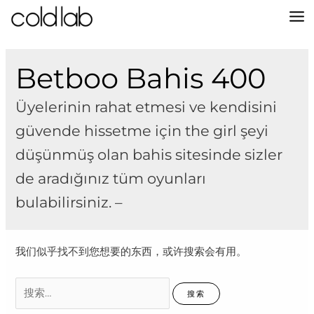
跳
至
MA
内
容
M
Betboo Bahis 400
Üyelerinin rahat etmesi ve kendisini
güvende hissetme için the girl şeyi
düşünmüş olan bahis sitesinde sizler
de aradığınız tüm oyunları
bulabilirsiniz. –
我们似乎找不到您想要的东西，或许搜索会有用。
搜
索：