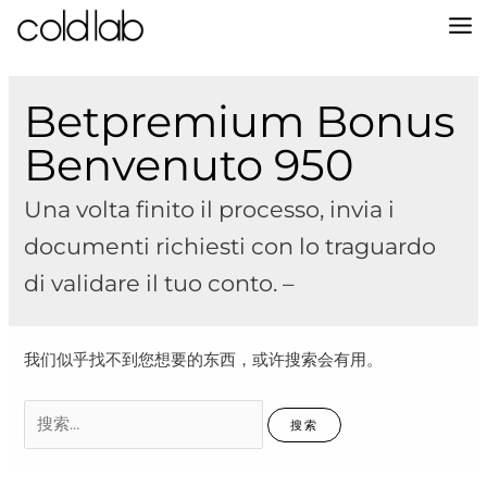
跳
至
MA
内
容
M
Betpremium Bonus
Benvenuto 950
Una volta finito il processo, invia i
documenti richiesti con lo traguardo
di validare il tuo conto. –
我们似乎找不到您想要的东西，或许搜索会有用。
搜
索：