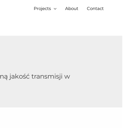
Projects
About
Contact
ą jakość transmisji w