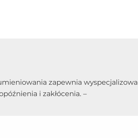
umieniowania zapewnia wyspecjalizowan
opóźnienia i zakłócenia. –