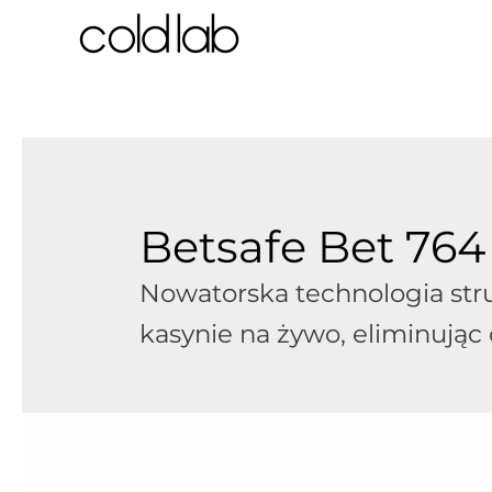
跳
至
内
容
Betsafe Bet 764
Nowatorska technologia str
kasynie na żywo, eliminując 