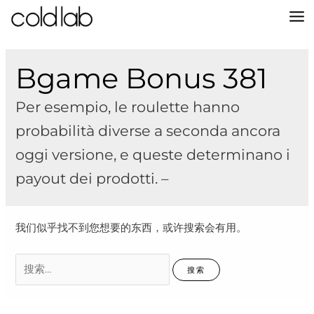
跳
至
MA
内
容
M
Bgame Bonus 381
Per esempio, le roulette hanno
probabilità diverse a seconda ancora
oggi versione, e queste determinano i
payout dei prodotti. –
我们似乎找不到您想要的东西，或许搜索会有用。
搜
索：