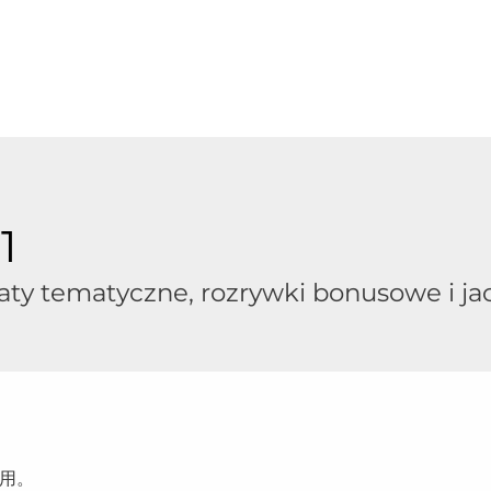
1
ty tematyczne, rozrywki bonusowe i jac
用。