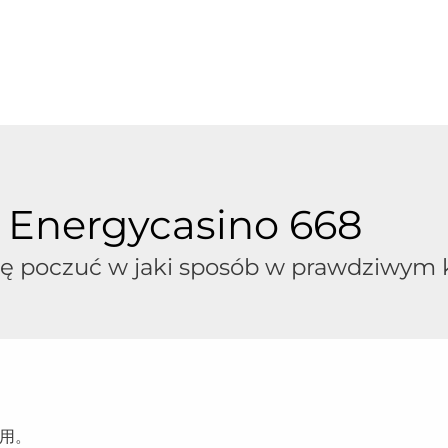
Energycasino 668
ę poczuć w jaki sposób w prawdziwym k
用。