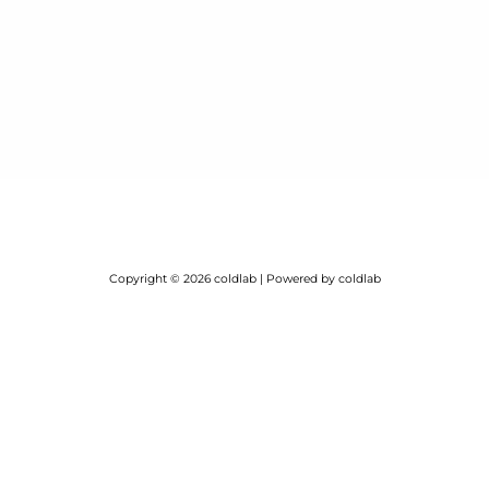
Copyright © 2026 coldlab | Powered by coldlab