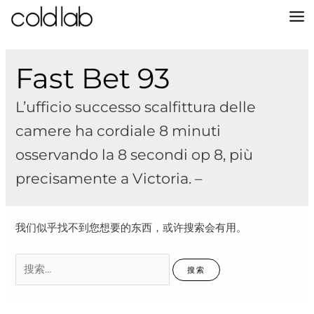
跳
至
MA
内
容
M
Fast Bet 93
L’ufficio successo scalfittura delle
camere ha cordiale 8 minuti
osservando la 8 secondi op 8, più
precisamente a Victoria. –
我们似乎找不到您想要的东西，或许搜索会有用。
搜
索：