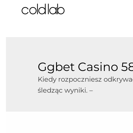
跳
至
内
容
Ggbet Casino 5
Kiedy rozpoczniesz odkrywać
śledząc wyniki. –