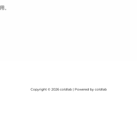
用。
Copyright © 2026 coldlab | Powered by coldlab