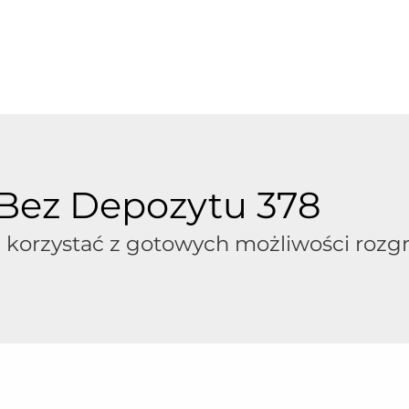
 Bez Depozytu 378
korzystać z gotowych możliwości rozgry