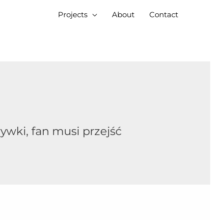
Projects
About
Contact
wki, fan musi przejść