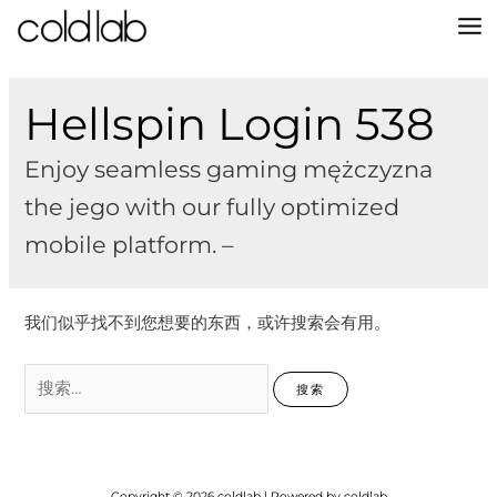
跳
至
MA
内
容
M
Hellspin Login 538
Enjoy seamless gaming mężczyzna
the jego with our fully optimized
mobile platform. –
我们似乎找不到您想要的东西，或许搜索会有用。
搜
索：
Copyright © 2026 coldlab | Powered by coldlab