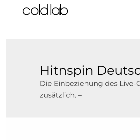
跳
至
内
容
Hitnspin Deuts
Die Einbeziehung des Live-C
zusätzlich. –