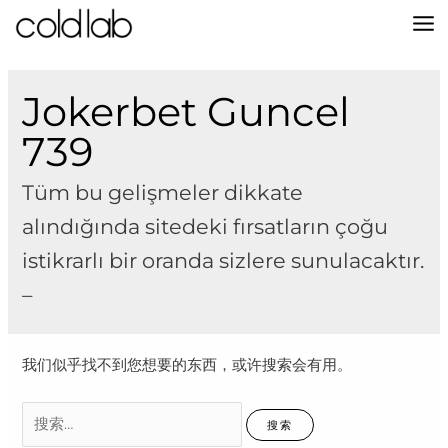
跳
至
MA
内
容
M
Jokerbet Guncel
739
Tüm bu gelişmeler dikkate
alındığında sitedeki fırsatların çoğu
istikrarlı bir oranda sizlere sunulacaktır.
–
我们似乎找不到您想要的东西，或许搜索会有用。
搜
索：