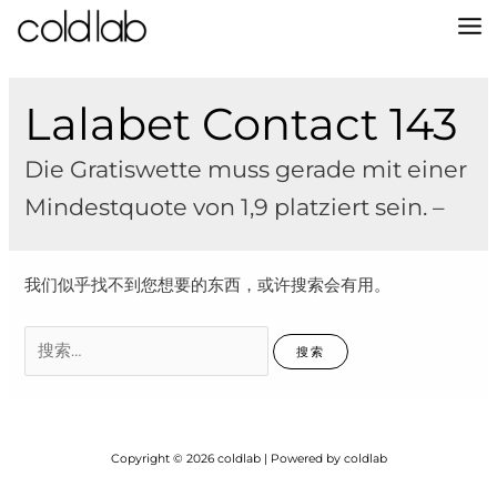
跳
至
MA
内
容
M
Lalabet Contact 143
Die Gratiswette muss gerade mit einer
Mindestquote von 1,9 platziert sein. –
我们似乎找不到您想要的东西，或许搜索会有用。
搜
索：
Copyright © 2026 coldlab | Powered by coldlab