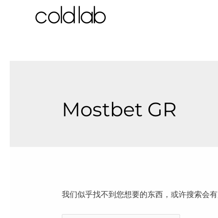
跳
至
内
容
Mostbet GR
我们似乎找不到您想要的东西，或许搜索会有