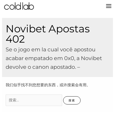
跳
至
MA
内
容
M
Novibet Apostas
402
Se o jogo em la cual você apostou
acabar empatado em 0x0, a Novibet
devolve o canon apostado. –
我们似乎找不到您想要的东西，或许搜索会有用。
搜
索：