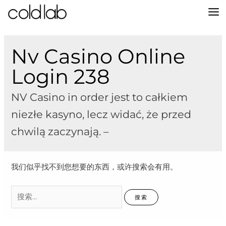
跳
至
MA
内
容
M
Nv Casino Online
Login 238
NV Casino in order jest to całkiem
niezłe kasyno, lecz widać, że przed
chwilą zaczynają. –
我们似乎找不到您想要的东西，或许搜索会有用。
搜
索：