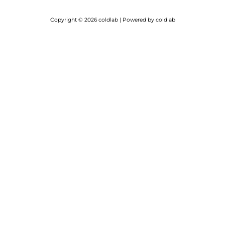
Copyright © 2026 coldlab | Powered by coldlab