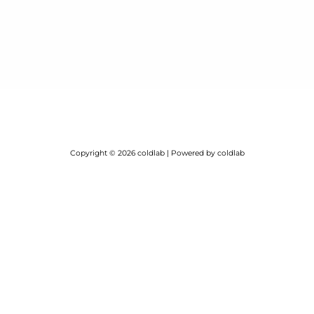
Copyright © 2026 coldlab | Powered by coldlab