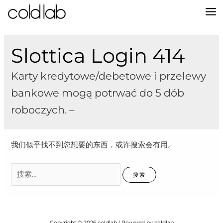
跳
至
MA
内
容
M
Slottica Login 414
Karty kredytowe/debetowe i przelewy
bankowe mogą potrwać do 5 dób
roboczych. –
我们似乎找不到您想要的东西，或许搜索会有用。
搜
索：
Copyright © 2026 coldlab | Powered by coldlab