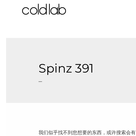
跳
至
内
容
Spinz 391
–
我们似乎找不到您想要的东西，或许搜索会有