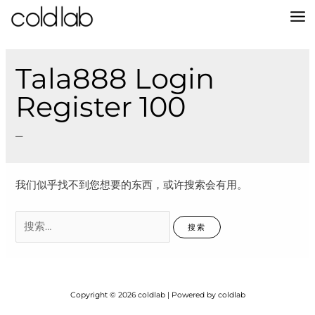
跳
至
MA
内
容
M
Tala888 Login
Register 100
–
我们似乎找不到您想要的东西，或许搜索会有用。
搜
索：
Copyright © 2026 coldlab | Powered by coldlab