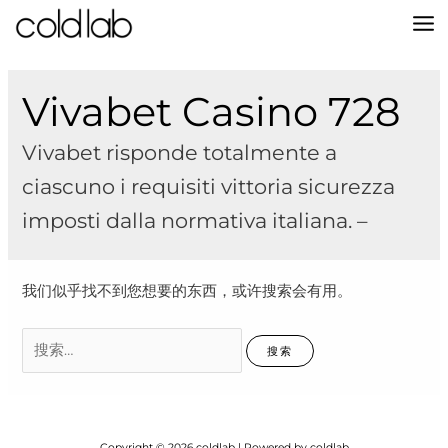
跳
至
MA
内
容
M
Vivabet Casino 728
Vivabet risponde totalmente a
ciascuno i requisiti vittoria sicurezza
imposti dalla normativa italiana. –
我们似乎找不到您想要的东西，或许搜索会有用。
搜
索：
Copyright © 2026 coldlab | Powered by coldlab