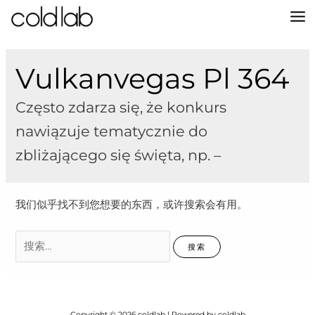
跳
至
MA
内
容
M
Vulkanvegas Pl 364
Często zdarza się, że konkurs
nawiązuje tematycznie do
zbliżającego się święta, np. –
我们似乎找不到您想要的东西，或许搜索会有用。
搜
索：
Copyright © 2026 coldlab | Powered by coldlab