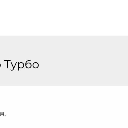
 Турбо
用。