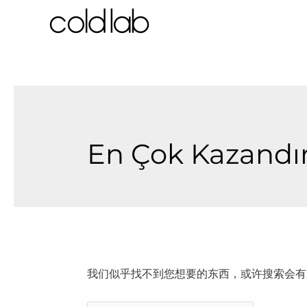
跳
至
内
容
En Çok Kazandır
我们似乎找不到您想要的东西，或许搜索会有