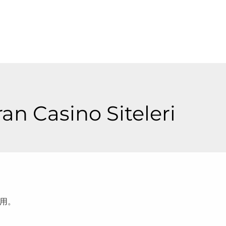
an Casino Siteleri
用。