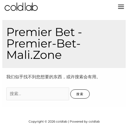
跳
至
MA
内
容
M
Premier Bet -
Premier-Bet-
Mali.zone
我们似乎找不到您想要的东西，或许搜索会有用。
搜
索：
Copyright © 2026 coldlab | Powered by coldlab